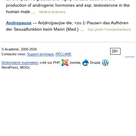
production of androgenic hormones and esp. testosterone in the
human male …
Medical dictionary
Andropause
— An|dro|pau|se die; <zu 1↑Pause> das Aufhören
der Sexualfunktion beim Mann (Med.) …
Das große Fremdwörterbuch
© Academic, 2000-2026
18+
Contactez-nous:
Support technique
,
RÉCLAME
Dictionnaires exportation
, créé sur PHP,
Joomla,
Drupal,
WordPress, MODx.