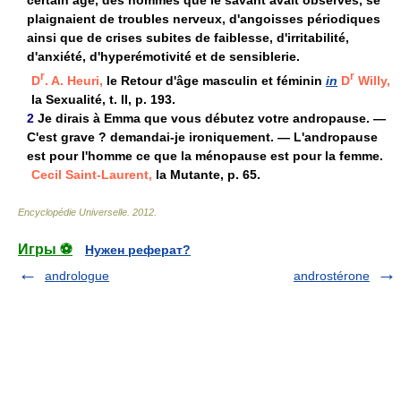
certain âge, des hommes que le savant avait observés, se
plaignaient de troubles nerveux, d'angoisses périodiques
ainsi que de crises subites de faiblesse, d'irritabilité,
d'anxiété, d'hyperémotivité et de sensiblerie.
r
r
D
. A. Heuri,
le Retour d'âge masculin et féminin
in
D
Willy,
la Sexualité, t. II, p. 193.
2
Je dirais à Emma que vous débutez votre andropause. —
C'est grave ? demandai-je ironiquement. — L'andropause
est pour l'homme ce que la ménopause est pour la femme.
Cecil Saint-Laurent,
la Mutante, p. 65.
Encyclopédie Universelle
.
2012
.
Игры ⚽
Нужен реферат?
andrologue
androstérone