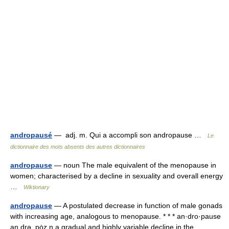
andropausé
— adj. m. Qui a accompli son andropause …
Le
dictionnaire des mots absents des autres dictionnaires
andropause
— noun The male equivalent of the menopause in
women; characterised by a decline in sexuality and overall energy
…
Wiktionary
andropause
— A postulated decrease in function of male gonads
with increasing age, analogous to menopause. * * * an·dro·pause
an drə .pȯz n a gradual and highly variable decline in the