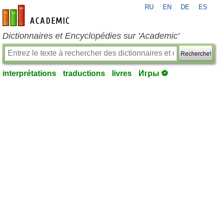
RU
EN
DE
ES
fr-academic.com
Dictionnaires et Encyclopédies sur 'Academic'
Recherche!
interprétations
traductions
livres
Игры ⚽