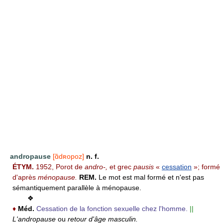
andropause
[ɑ̃dʀopoz]
n. f.
ÉTYM.
1952, Porot de
andro-,
et grec
pausis
«
cessation
»; formé
d'après
ménopause.
REM.
Le mot est mal formé et n'est pas
sémantiquement parallèle à ménopause.
❖
♦
Méd.
Cessation de la fonction sexuelle chez l'homme.
||
L'andropause
ou
retour d'âge masculin.