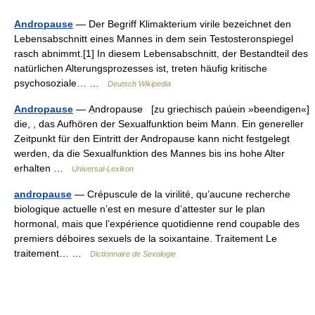
Andropause
— Der Begriff Klimakterium virile bezeichnet den
Lebensabschnitt eines Mannes in dem sein Testosteronspiegel
rasch abnimmt.[1] In diesem Lebensabschnitt, der Bestandteil des
natürlichen Alterungsprozesses ist, treten häufig kritische
psychosoziale… …
Deutsch Wikipedia
Andropause
— Ạndropause [zu griechisch paúein »beendigen«]
die, , das Aufhören der Sexualfunktion beim Mann. Ein genereller
Zeitpunkt für den Eintritt der Andropause kann nicht festgelegt
werden, da die Sexualfunktion des Mannes bis ins hohe Alter
erhalten …
Universal-Lexikon
andropause
— Crépuscule de la virilité, qu’aucune recherche
biologique actuelle n’est en mesure d’attester sur le plan
hormonal, mais que l’expérience quotidienne rend coupable des
premiers déboires sexuels de la soixantaine. Traitement Le
traitement… …
Dictionnaire de Sexologie